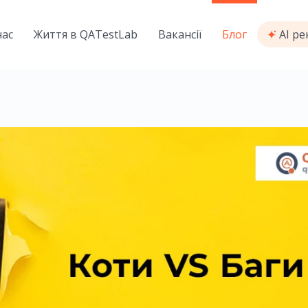
нас
Життя в QATestLab
Вакансії
Блог
AI р