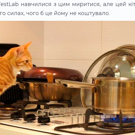
TestLab навчилися з цим миритися, але цей кіт
го силах, чого б це йому не коштувало.