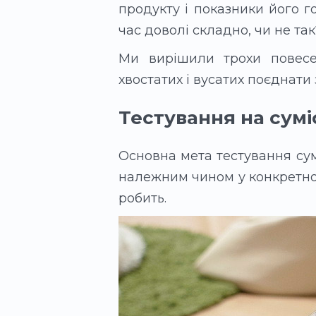
продукту і показники його г
час доволі складно, чи не так
Ми вирішили трохи повес
хвостатих і вусатих поєднати
Тестування на сумі
Основна мета тестування сум
належним чином у конкретно
робить.