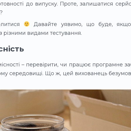
отовності до випуску. Проте, залишатися серй
?
елитися
Давайте уявимо, що буде, якщо
 з різними видами тестування.
сність
існості – перевірити, чи працює програмне з
му середовищі. Що ж, цей вихованець безумов