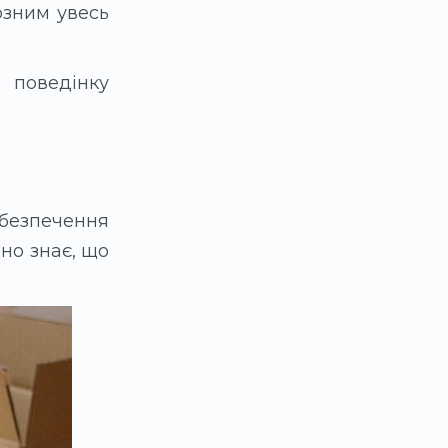
озним увесь
 поведінку
абезпечення
но знає, що