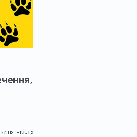
ечення,
жить якість