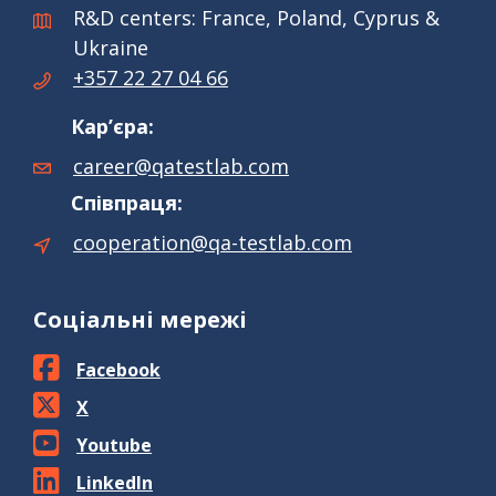
R&D centers: France, Poland, Cyprus &
Ukraine
+357 22 27 04 66
Кар’єра:
career@qatestlab.com
Співпраця:
cooperation@qa-testlab.com
Соціальні мережі
Facebook
X
Youtube
LinkedIn