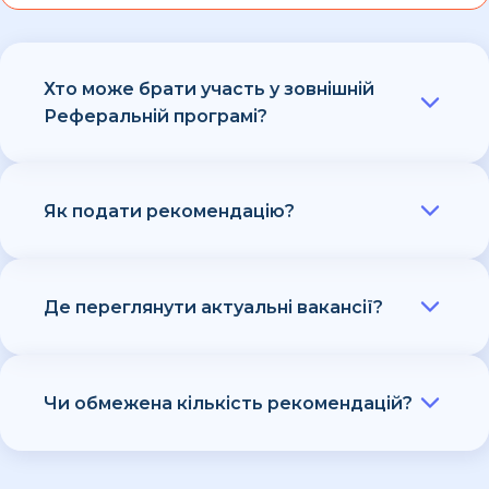
Хто може брати участь у зовнішній
Реферальній програмі?
Будь-яка людина поза компанією QATestLab.
Як подати рекомендацію?
Заповніть форму на відкритій вакансії, яка має
позначку Реферальної програми — вкажіть ім’я,
Де переглянути актуальні вакансії?
прізвище, email кандидата та додайте його
резюме.
Усі відкриті позиції розміщені на сайті кар’єри
QATestLab. Список регулярно оновлюється.
Чи обмежена кількість рекомендацій?
Ні. Ви можете рекомендувати скільки завгодно