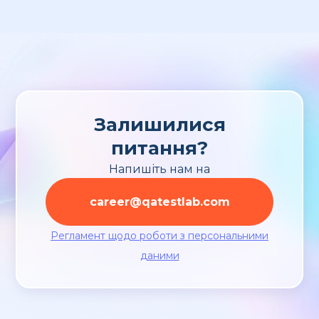
кандидатів. Бонус виплачується за кожну успішну
рекомендацію — тобто за кожного кандидата, хто
успішно завершить випробувальний термін.
Залишилися
питання?
Напишіть нам на
career@qatestlab.com
Регламент щодо роботи з персональними
даними