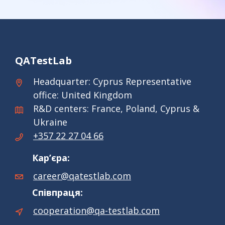
QATestLab
Headquarter: Cyprus Representative
office: United Kingdom
R&D centers: France, Poland, Cyprus &
Ukraine
+357 22 27 04 66
Кар’єра:
career@qatestlab.com
Співпраця:
cooperation@qa-testlab.com