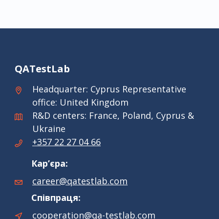
QATestLab
Headquarter: Cyprus Representative
office: United Kingdom
R&D centers: France, Poland, Cyprus &
Ukraine
+357 22 27 04 66
Кар’єра:
career@qatestlab.com
Співпраця:
cooperation@qa-testlab.com