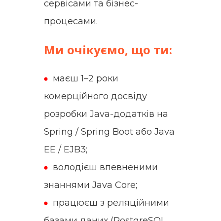
сервісами та бізнес-
процесами.
Ми очікуємо, що ти:
маєш 1–2 роки
комерційного досвіду
розробки Java-додатків на
Spring / Spring Boot або Java
EE / EJB3;
володієш впевненими
знаннями Java Core;
працюєш з реляційними
базами даних (PostgreSQL