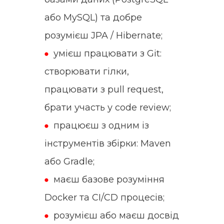
або MySQL) та добре
розумієш JPA / Hibernate;
умієш працювати з Git:
створювати гілки,
працювати з pull request,
брати участь у code review;
працюєш з одним із
інструментів збірки: Maven
або Gradle;
маєш базове розуміння
Docker та CI/CD процесів;
розумієш або маєш досвід