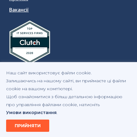
Вакансії
Наш сайт використовує файли cookie.
Залишаючись на нашому сайті, ви приймаєте ці файли
cookie на вашому комп'ютері.
Щоб ознайомитися з більш детальною інформацією
Про персональні дані
Авторське право
про управління файлами cookie, натисніть
Умови використання
.
Політика щодо файлів cookie
Умови використання
ПРИЙНЯТИ
QATestLab
©
2005-2026. Усі права захищено.