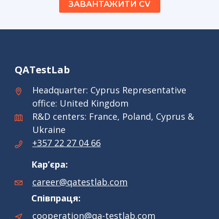
ЗАВАНТАЖИТИ CV
QATestLab
Headquarter: Cyprus Representative
office: United Kingdom
R&D centers: France, Poland, Cyprus &
Ukraine
+357 22 27 04 66
Кар’єра:
career@qatestlab.com
Співпраця:
cooperation@qa-testlab.com