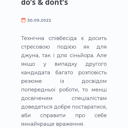
do’s & dont’s
30.09.2022
Технічна співбесіда є досить
стресовою подією як для
джуна, так і для сіньйора. Але
якщо у випадку другого
кандидата багато розповість
резюме із досвідом
попередньої роботи, то менш
досвіченим спеціалістам
доведеться добре постаратися,
аби справити про себе
якнайкраще враження.