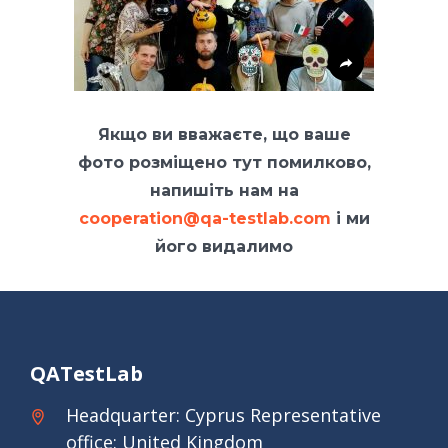
Якщо ви вважаєте, що ваше
фото розміщено тут помилково,
напишіть нам на
cooperation@qa-testlab.com
і ми
його видалимо
QATestLab
Headquarter: Cyprus Representative
office: United Kingdom