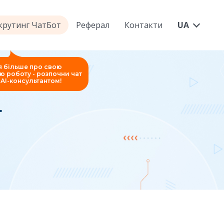
екрутинг ЧатБот
Реферал
Контакти
UA
я більше про свою
ю роботу - розпочни чат
AI-консультантом!
Ї