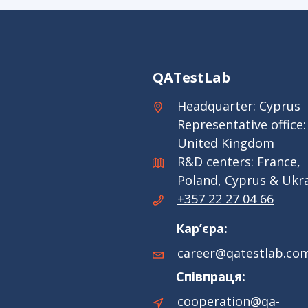
QATestLab
Headquarter: Cyprus
Representative office:
United Kingdom
R&D centers: France,
Poland, Cyprus & Ukr
+357 22 27 04 66
Кар’єра:
career@qatestlab.co
Співпраця:
cooperation@qa-