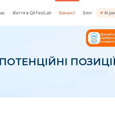
нас
Життя в QATestLab
Вакансії
Блог
AI р
Дізнайс
майбутн
з нашим 
ПОТЕНЦІЙНІ ПОЗИЦІ